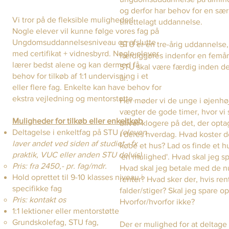
og derfor har behov for en sær
Vi tror på de fleksible muligheder!
tilrettelagt uddannelse.
Nogle elever vil kunne følge vores fag på
Ungdomsuddannelsesniveau og afslutte
STU er en tre-årig uddannelse
med certifikat + vidnesbyrd. Nogle elever
færdiggøres indenfor en femå
lærer bedst alene og kan dermed få
STU skal være færdig inden de
behov for tilkøb af 1:1 undervisning i et
år.
eller flere fag. Enkelte kan have behov for
ekstra vejledning og mentorstøtte.
Her møder vi de unge i øjenhøj
vægter de gode timer, hvor v
Muligheder for tilkøb eller enkeltkøb
bliver klogere på det, der opt
Deltagelse i enkeltfag på STU
(eleven
i deres hverdag. Hvad koster de
laver andet ved siden af studiet - fx
købe et hus? Lad os finde et h
praktik, VUC eller anden STU delvis)
'en mulighed'. Hvad skal jeg s
Pris: fra 2450,- pr. fag/mdr.
Hvad skal jeg betale med de
Hold oprettet til 9-10 klasses niveau i
renter? Hvad sker der, hvis re
specifikke fag
falder/stiger? Skal jeg spare op
Pris: kontakt os
Hvorfor/hvorfor ikke?
1:1 lektioner eller mentorstøtte
Grundskolefag, STU fag,
Der er mulighed for at deltage 