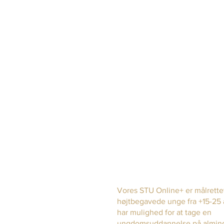
Målgru
Ekstra
e
mulighed
Vores STU Online+ er målrette
er
højtbegavede unge fra +15-25 
har mulighed for at tage en
ungdomsuddannelse på alminde