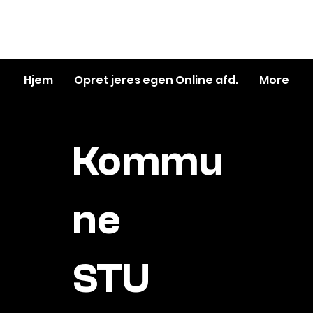
📞
81 11 71 72
Hjem
Opret jeres egen Online afd.
More
Kommu
ne
STU