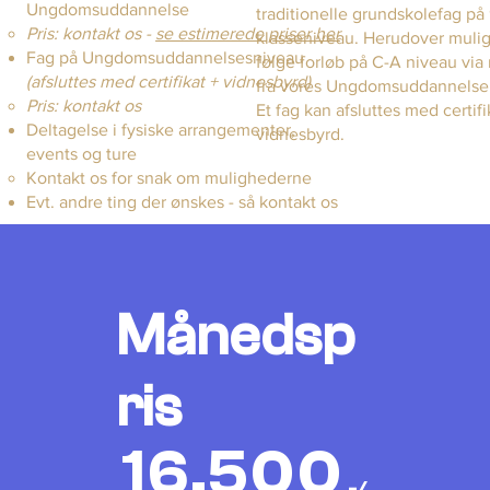
Ungdomsuddannelse
traditionelle grundskolefag på
Pris: kontakt os -
se estimerede priser her
klasseniveau. Herudover mulig
Fag på Ungdomsuddannelsesniveau
følge forløb på C-A niveau via 
(afsluttes med certifikat + vidnesbyrd)
fra vores Ungdomsuddannelse
Pris: kontakt os
Et fag kan afsluttes med certif
Deltagelse i fysiske arrangementer,
vidnesbyrd.
events og ture
Kontakt os for snak om mulighederne
Evt. andre ting der ønskes - så kontakt os
Månedsp
ris
16.500
,-/