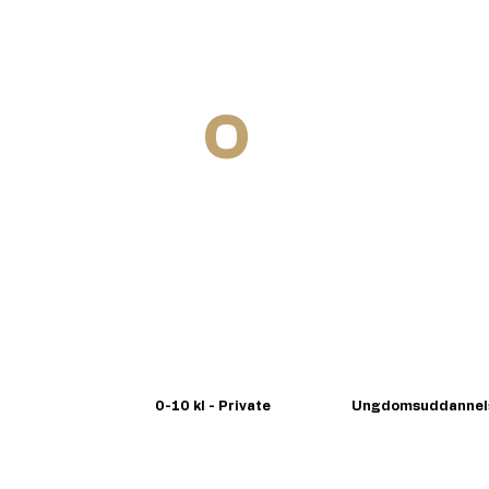
SKOLEN
O
NLINE -
train
dragons
0-10 kl - Private
Ungdomsuddannel