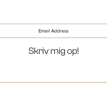
ne som én af de før
lubber, hold og læringsmuligheder
Skriv mig op!
ontakt
En anden 