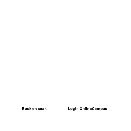
📞
81 11 71 72
s
Book en snak
Login OnlineCampus