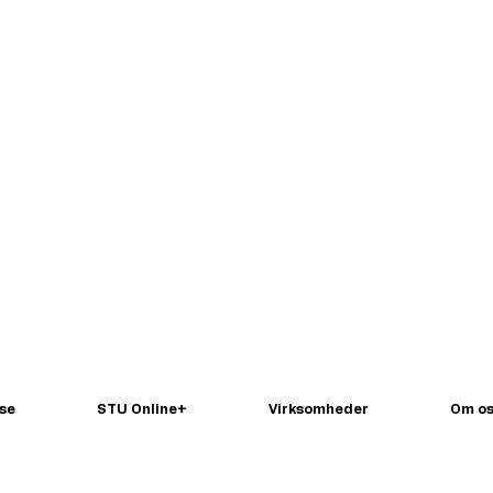
 we
se
STU Online+
Virksomheder
Om o